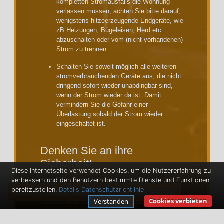
kompletten Stromausfalls die Wohnung
verlassen müssen, achten Sie bitte darauf,
wenigstens hitzeerzeugende Endgeräte, wie
zB Heizungen, Bügeleisen, Herd etc.
abzuschalten oder vom (nicht vorhandenen)
Strom zu trennen.
Schalten Sie soweit möglich alle weiteren
stromverbrauchenden Geräte aus, die nicht
dringend sofort wieder unabdingbar sind,
wenn der Strom wieder da ist. Damit
vermindern Sie die Gefahr einer
Überlastung sobald der Strom wieder
eingeschaltet ist.
Denken Sie an ihre
Sicherheit!
Diese Internetseite verwendet Cookies, um die Nutzererfahrung zu
Versuchen Sie bitte nicht beschädigte Elektronik,
verbessern und den Benutzern bestimmte Dienste und Funktionen
bereitzustellen.
Details
Datenschutzrichtlinie
Aktuell leider kein Elektriker verfügbar
Steckdosen oder Leitungen alleine zu reparieren.
Cookies verbieten
Verstanden
Insbesondere wenn man denkt "das Problem"
passieren die größten Unfälle und gefährden Ihr
Leben oder der entstandene Schaden ist höher