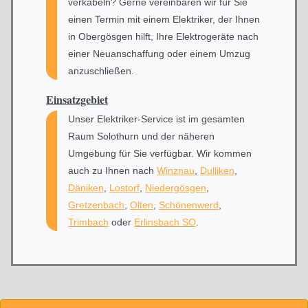
verkabeln? Gerne vereinbaren wir für Sie
einen Termin mit einem Elektriker, der Ihnen
in Obergösgen hilft, Ihre Elektrogeräte nach
einer Neuanschaffung oder einem Umzug
anzuschließen.
Einsatzgebiet
Unser Elektriker-Service ist im gesamten
Raum Solothurn und der näheren
Umgebung für Sie verfügbar. Wir kommen
auch zu Ihnen nach
Winznau
,
Dulliken
,
Däniken
,
Lostorf
,
Niedergösgen
,
Gretzenbach
,
Olten
,
Schönenwerd
,
Trimbach
oder
Erlinsbach SO
.