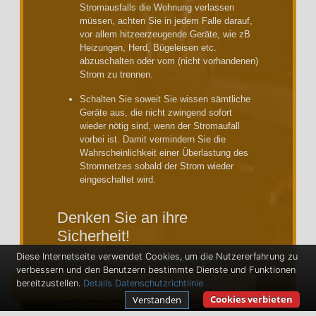
Stromausfalls die Wohnung verlassen
müssen, achten Sie in jedem Falle darauf,
vor allem hitzeerzeugende Geräte, wie zB
Heizungen, Herd, Bügeleisen etc.
abzuschalten oder vom (nicht vorhandenen)
Strom zu trennen.
Schalten Sie soweit Sie wissen sämtliche
Geräte aus, die nicht zwingend sofort
wieder nötig sind, wenn der Stromaufall
vorbei ist. Damit vermindern Sie die
Wahrscheinlichkeit einer Überlastung des
Stromnetzes sobald der Strom wieder
eingeschaltet wird.
Denken Sie an ihre
Sicherheit!
Diese Internetseite verwendet Cookies, um die Nutzererfahrung zu
Versuchen Sie keinesfalls beschädigte
verbessern und den Benutzern bestimmte Dienste und Funktionen
Leitungen, Steckdosen oder Elektronik
bereitzustellen.
Details
Datenschutzrichtlinie
Aktuell leider kein Elektriker verfügbar
selbstständig zu reparieren. Vor Allem wenn man
Cookies verbieten
Verstanden
denkt "den Schaden" passieren die